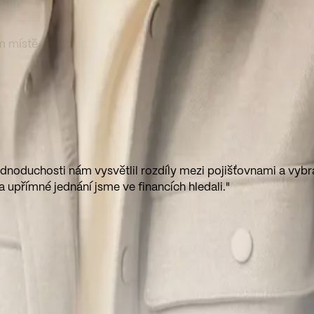
m místě
jednoduchosti nám vysvětlil rozdíly mezi pojišťovnami a vybr
a upřímné jednání jsme ve financích hledali."