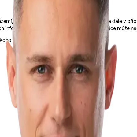
zemí, zajištění příjmu v případě nemoci / úrazu a dále v pří
h informací. Věřím, že jen poctivě odvedená práce může naš
koho se obrátit.